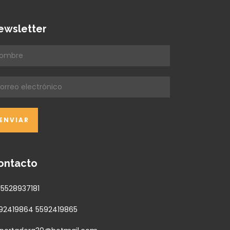
ewsletter
ontacto
15528937181
92419864 5592419865