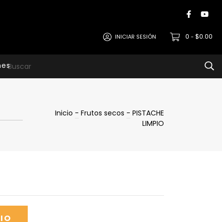
0
$0.00
INICIAR SESIÓN
-
nes
Inicio
-
Frutos secos
-
PISTACHE
LIMPIO